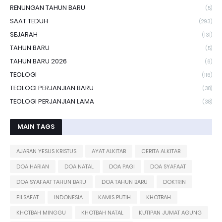
RENUNGAN TAHUN BARU
(5)
SAAT TEDUH
(293)
SEJARAH
(131)
TAHUN BARU
(5)
TAHUN BARU 2026
(6)
TEOLOGI
(116)
TEOLOGI PERJANJIAN BARU
(38)
TEOLOGI PERJANJIAN LAMA
(38)
MAIN TAGS
AJARAN YESUS KRISTUS
AYAT ALKITAB
CERITA ALKITAB
DOA HARIAN
DOA NATAL
DOA PAGI
DOA SYAFAAT
DOA SYAFAAT TAHUN BARU
DOA TAHUN BARU
DOKTRIN
FILSAFAT
INDONESIA
KAMIS PUTIH
KHOTBAH
KHOTBAH MINGGU
KHOTBAH NATAL
KUTIPAN JUMAT AGUNG