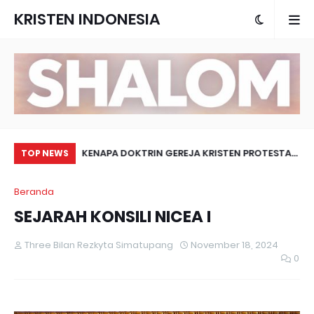
KRISTEN INDONESIA
2025
KENAPA DOKTRIN GEREJA KRISTEN PROTESTAN
SU
TOP NEWS
DI INDONESIA SANGAT BERAGAM ?
Beranda
SEJARAH KONSILI NICEA I
Three Bilan Rezkyta Simatupang
November 18, 2024
0