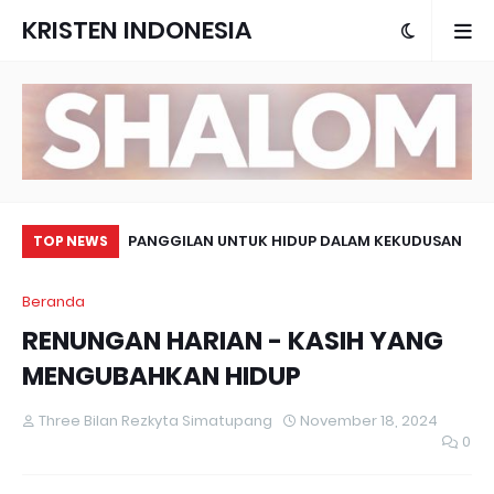
KRISTEN INDONESIA
LAH CINTA UANG
PANGGILAN UNTUK HIDUP DALAM KEKUDUSAN
KA
TOP NEWS
MA
Beranda
RENUNGAN HARIAN - KASIH YANG
MENGUBAHKAN HIDUP
Three Bilan Rezkyta Simatupang
November 18, 2024
0