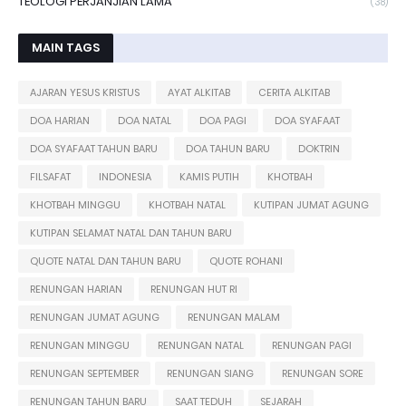
TEOLOGI PERJANJIAN LAMA
(38)
MAIN TAGS
AJARAN YESUS KRISTUS
AYAT ALKITAB
CERITA ALKITAB
DOA HARIAN
DOA NATAL
DOA PAGI
DOA SYAFAAT
DOA SYAFAAT TAHUN BARU
DOA TAHUN BARU
DOKTRIN
FILSAFAT
INDONESIA
KAMIS PUTIH
KHOTBAH
KHOTBAH MINGGU
KHOTBAH NATAL
KUTIPAN JUMAT AGUNG
KUTIPAN SELAMAT NATAL DAN TAHUN BARU
QUOTE NATAL DAN TAHUN BARU
QUOTE ROHANI
RENUNGAN HARIAN
RENUNGAN HUT RI
RENUNGAN JUMAT AGUNG
RENUNGAN MALAM
RENUNGAN MINGGU
RENUNGAN NATAL
RENUNGAN PAGI
RENUNGAN SEPTEMBER
RENUNGAN SIANG
RENUNGAN SORE
RENUNGAN TAHUN BARU
SAAT TEDUH
SEJARAH