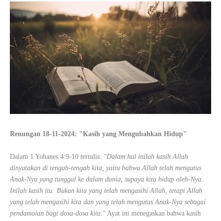
Renungan 18-11-2024: "Kasih yang Mengubahkan Hidup"
Dalam 1 Yohanes 4:9-10 tertulis:
"Dalam hal inilah kasih Allah
dinyatakan di tengah-tengah kita, yaitu bahwa Allah telah mengutus
Anak-Nya yang tunggal ke dalam dunia, supaya kita hidup oleh-Nya.
Inilah kasih itu: Bukan kita yang telah mengasihi Allah, tetapi Allah
yang telah mengasihi kita dan yang telah mengutus Anak-Nya sebagai
pendamaian bagi dosa-dosa kita."
Ayat ini menegaskan bahwa kasih