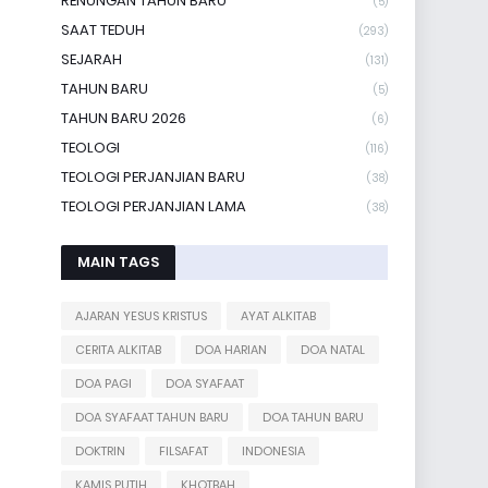
RENUNGAN TAHUN BARU
(5)
SAAT TEDUH
(293)
SEJARAH
(131)
TAHUN BARU
(5)
TAHUN BARU 2026
(6)
TEOLOGI
(116)
TEOLOGI PERJANJIAN BARU
(38)
TEOLOGI PERJANJIAN LAMA
(38)
MAIN TAGS
AJARAN YESUS KRISTUS
AYAT ALKITAB
CERITA ALKITAB
DOA HARIAN
DOA NATAL
DOA PAGI
DOA SYAFAAT
DOA SYAFAAT TAHUN BARU
DOA TAHUN BARU
DOKTRIN
FILSAFAT
INDONESIA
KAMIS PUTIH
KHOTBAH