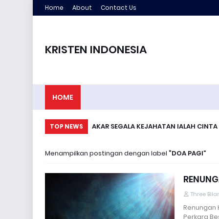
Home
About
Contact Us
KRISTEN INDONESIA
HOME
AKAR SEGALA KEJAHATAN IALAH CINTA
TOP NEWS
Menampilkan postingan dengan label
DOA PAGI
RENUNGA
Three Bil
Renungan H
Perkara Be