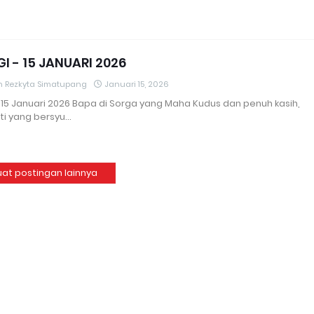
I - 15 JANUARI 2026
an Rezkyta Simatupang
Januari 15, 2026
 15 Januari 2026 Bapa di Sorga yang Maha Kudus dan penuh kasih,
i yang bersyu…
at postingan lainnya