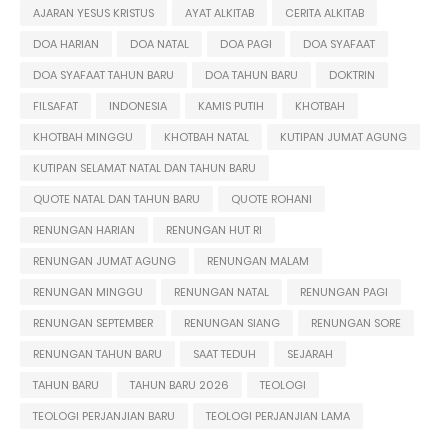
AJARAN YESUS KRISTUS
AYAT ALKITAB
CERITA ALKITAB
DOA HARIAN
DOA NATAL
DOA PAGI
DOA SYAFAAT
DOA SYAFAAT TAHUN BARU
DOA TAHUN BARU
DOKTRIN
FILSAFAT
INDONESIA
KAMIS PUTIH
KHOTBAH
KHOTBAH MINGGU
KHOTBAH NATAL
KUTIPAN JUMAT AGUNG
KUTIPAN SELAMAT NATAL DAN TAHUN BARU
QUOTE NATAL DAN TAHUN BARU
QUOTE ROHANI
RENUNGAN HARIAN
RENUNGAN HUT RI
RENUNGAN JUMAT AGUNG
RENUNGAN MALAM
RENUNGAN MINGGU
RENUNGAN NATAL
RENUNGAN PAGI
RENUNGAN SEPTEMBER
RENUNGAN SIANG
RENUNGAN SORE
RENUNGAN TAHUN BARU
SAAT TEDUH
SEJARAH
TAHUN BARU
TAHUN BARU 2026
TEOLOGI
TEOLOGI PERJANJIAN BARU
TEOLOGI PERJANJIAN LAMA