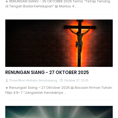
☀️ RENUNGAN SIANG – 30 OKTOBER 2025 Tema: “Tetap Tenang
di Tengah Badai Kehidupan” 📖 Markus 4:…
RENUNGAN SIANG - 27 OKTOBER 2025
Three Bilan Rezkyta Simatupang
Oktober 27, 2025
☀️ Renungan Siang – 27 Oktober 2025 📖 Bacaan Firman Tuhan:
Filipi 4:6–7 “Janganlah hendaknya …