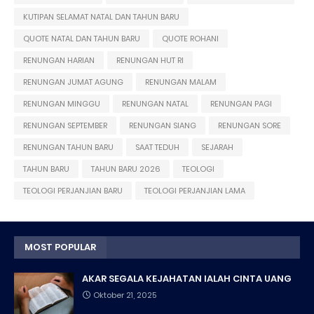
KUTIPAN SELAMAT NATAL DAN TAHUN BARU
QUOTE NATAL DAN TAHUN BARU
QUOTE ROHANI
RENUNGAN HARIAN
RENUNGAN HUT RI
RENUNGAN JUMAT AGUNG
RENUNGAN MALAM
RENUNGAN MINGGU
RENUNGAN NATAL
RENUNGAN PAGI
RENUNGAN SEPTEMBER
RENUNGAN SIANG
RENUNGAN SORE
RENUNGAN TAHUN BARU
SAAT TEDUH
SEJARAH
TAHUN BARU
TAHUN BARU 2026
TEOLOGI
TEOLOGI PERJANJIAN BARU
TEOLOGI PERJANJIAN LAMA
MOST POPULAR
AKAR SEGALA KEJAHATAN IALAH CINTA UANG
Oktober 21, 2025