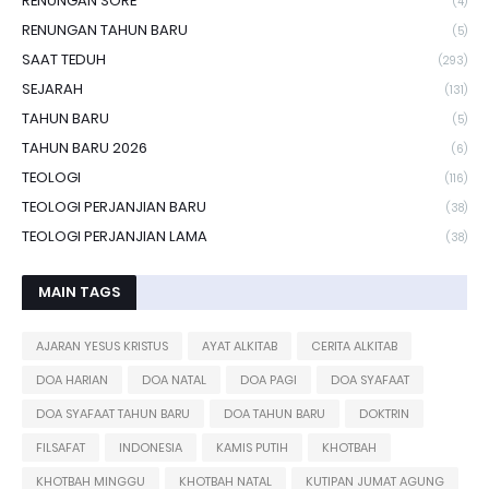
RENUNGAN SORE
(4)
RENUNGAN TAHUN BARU
(5)
SAAT TEDUH
(293)
SEJARAH
(131)
TAHUN BARU
(5)
TAHUN BARU 2026
(6)
TEOLOGI
(116)
TEOLOGI PERJANJIAN BARU
(38)
TEOLOGI PERJANJIAN LAMA
(38)
MAIN TAGS
AJARAN YESUS KRISTUS
AYAT ALKITAB
CERITA ALKITAB
DOA HARIAN
DOA NATAL
DOA PAGI
DOA SYAFAAT
DOA SYAFAAT TAHUN BARU
DOA TAHUN BARU
DOKTRIN
FILSAFAT
INDONESIA
KAMIS PUTIH
KHOTBAH
KHOTBAH MINGGU
KHOTBAH NATAL
KUTIPAN JUMAT AGUNG