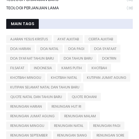
TEOLOGI PERJANJIAN LAMA
(38)
MAIN TAGS
AJARAN YESUS KRISTUS
AYAT ALKITAB
CERITA ALKITAB
DOA HARIAN
DOA NATAL
DOA PAGI
DOA SYAFAAT
DOA SYAFAAT TAHUN BARU
DOA TAHUN BARU
DOKTRIN
FILSAFAT
INDONESIA
KAMIS PUTIH
KHOTBAH
KHOTBAH MINGGU
KHOTBAH NATAL
KUTIPAN JUMAT AGUNG
KUTIPAN SELAMAT NATAL DAN TAHUN BARU
QUOTE NATAL DAN TAHUN BARU
QUOTE ROHANI
RENUNGAN HARIAN
RENUNGAN HUT RI
RENUNGAN JUMAT AGUNG
RENUNGAN MALAM
RENUNGAN MINGGU
RENUNGAN NATAL
RENUNGAN PAGI
RENUNGAN SEPTEMBER
RENUNGAN SIANG
RENUNGAN SORE