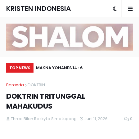
KRISTEN INDONESIA
ALAM KEKUDUSAN
MAKNA YOHANES 14 : 6
KA
TOP NEWS
MA
Beranda
DOKTRIN
DOKTRIN TRITUNGGAL
MAHAKUDUS
Three Bilan Rezkyta Simatupang
Juni 11, 2026
0