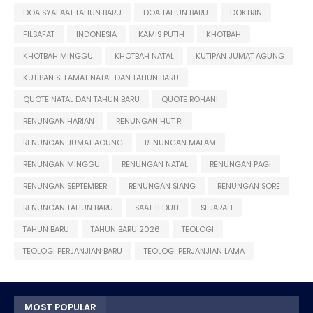
DOA SYAFAAT TAHUN BARU
DOA TAHUN BARU
DOKTRIN
FILSAFAT
INDONESIA
KAMIS PUTIH
KHOTBAH
KHOTBAH MINGGU
KHOTBAH NATAL
KUTIPAN JUMAT AGUNG
KUTIPAN SELAMAT NATAL DAN TAHUN BARU
QUOTE NATAL DAN TAHUN BARU
QUOTE ROHANI
RENUNGAN HARIAN
RENUNGAN HUT RI
RENUNGAN JUMAT AGUNG
RENUNGAN MALAM
RENUNGAN MINGGU
RENUNGAN NATAL
RENUNGAN PAGI
RENUNGAN SEPTEMBER
RENUNGAN SIANG
RENUNGAN SORE
RENUNGAN TAHUN BARU
SAAT TEDUH
SEJARAH
TAHUN BARU
TAHUN BARU 2026
TEOLOGI
TEOLOGI PERJANJIAN BARU
TEOLOGI PERJANJIAN LAMA
MOST POPULAR