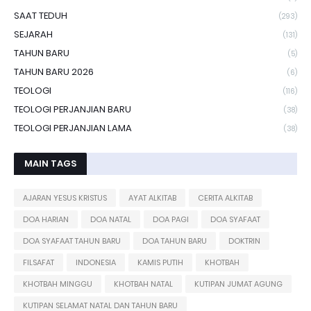
SAAT TEDUH
(293)
SEJARAH
(131)
TAHUN BARU
(5)
TAHUN BARU 2026
(6)
TEOLOGI
(116)
TEOLOGI PERJANJIAN BARU
(38)
TEOLOGI PERJANJIAN LAMA
(38)
MAIN TAGS
AJARAN YESUS KRISTUS
AYAT ALKITAB
CERITA ALKITAB
DOA HARIAN
DOA NATAL
DOA PAGI
DOA SYAFAAT
DOA SYAFAAT TAHUN BARU
DOA TAHUN BARU
DOKTRIN
FILSAFAT
INDONESIA
KAMIS PUTIH
KHOTBAH
KHOTBAH MINGGU
KHOTBAH NATAL
KUTIPAN JUMAT AGUNG
KUTIPAN SELAMAT NATAL DAN TAHUN BARU