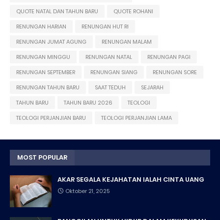
QUOTE NATAL DAN TAHUN BARU
QUOTE ROHANI
RENUNGAN HARIAN
RENUNGAN HUT RI
RENUNGAN JUMAT AGUNG
RENUNGAN MALAM
RENUNGAN MINGGU
RENUNGAN NATAL
RENUNGAN PAGI
RENUNGAN SEPTEMBER
RENUNGAN SIANG
RENUNGAN SORE
RENUNGAN TAHUN BARU
SAAT TEDUH
SEJARAH
TAHUN BARU
TAHUN BARU 2026
TEOLOGI
TEOLOGI PERJANJIAN BARU
TEOLOGI PERJANJIAN LAMA
MOST POPULAR
AKAR SEGALA KEJAHATAN IALAH CINTA UANG
Oktober 21, 2025