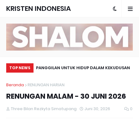
KRISTEN INDONESIA
LAH CINTA UANG
PANGGILAN UNTUK HIDUP DALAM KEKUDUSAN
KA
TOP NEWS
MA
Beranda
RENUNGAN HARIAN
RENUNGAN MALAM - 30 JUNI 2026
Three Bilan Rezkyta Simatupang
Juni 30, 2026
0