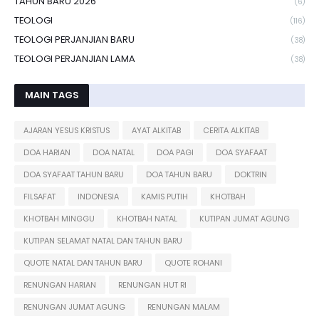
TAHUN BARU 2026
(6)
TEOLOGI
(116)
TEOLOGI PERJANJIAN BARU
(38)
TEOLOGI PERJANJIAN LAMA
(38)
MAIN TAGS
AJARAN YESUS KRISTUS
AYAT ALKITAB
CERITA ALKITAB
DOA HARIAN
DOA NATAL
DOA PAGI
DOA SYAFAAT
DOA SYAFAAT TAHUN BARU
DOA TAHUN BARU
DOKTRIN
FILSAFAT
INDONESIA
KAMIS PUTIH
KHOTBAH
KHOTBAH MINGGU
KHOTBAH NATAL
KUTIPAN JUMAT AGUNG
KUTIPAN SELAMAT NATAL DAN TAHUN BARU
QUOTE NATAL DAN TAHUN BARU
QUOTE ROHANI
RENUNGAN HARIAN
RENUNGAN HUT RI
RENUNGAN JUMAT AGUNG
RENUNGAN MALAM