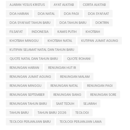
AJARAN YESUS KRISTUS
AYAT ALKITAB
CERITA ALKITAB
DOA HARIAN
DOA NATAL
DOA PAGI
DOA SYAFAAT
DOA SYAFAAT TAHUN BARU
DOA TAHUN BARU
DOKTRIN
FILSAFAT
INDONESIA
KAMIS PUTIH
KHOTBAH
KHOTBAH MINGGU
KHOTBAH NATAL
KUTIPAN JUMAT AGUNG
KUTIPAN SELAMAT NATAL DAN TAHUN BARU
QUOTE NATAL DAN TAHUN BARU
QUOTE ROHANI
RENUNGAN HARIAN
RENUNGAN HUT RI
RENUNGAN JUMAT AGUNG
RENUNGAN MALAM
RENUNGAN MINGGU
RENUNGAN NATAL
RENUNGAN PAGI
RENUNGAN SEPTEMBER
RENUNGAN SIANG
RENUNGAN SORE
RENUNGAN TAHUN BARU
SAAT TEDUH
SEJARAH
TAHUN BARU
TAHUN BARU 2026
TEOLOGI
TEOLOGI PERJANJIAN BARU
TEOLOGI PERJANJIAN LAMA