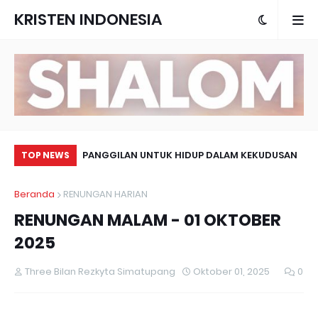
KRISTEN INDONESIA
LAH CINTA UANG
PANGGILAN UNTUK HIDUP DALAM KEKUDUSAN
AP
TOP NEWS
DA
Beranda
RENUNGAN HARIAN
KI
RENUNGAN MALAM - 01 OKTOBER
2025
Three Bilan Rezkyta Simatupang
Oktober 01, 2025
0