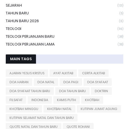
SEJARAH
(131)
TAHUN BARU
(5)
TAHUN BARU 2026
(6)
TEOLOGI
(116)
TEOLOGI PERJANJIAN BARU
(38)
TEOLOGI PERJANJIAN LAMA
(38)
MAIN TAGS
AJARAN YESUS KRISTUS
AYAT ALKITAB
CERITA ALKITAB
DOA HARIAN
DOA NATAL
DOA PAGI
DOA SYAFAAT
DOA SYAFAAT TAHUN BARU
DOA TAHUN BARU
DOKTRIN
FILSAFAT
INDONESIA
KAMIS PUTIH
KHOTBAH
KHOTBAH MINGGU
KHOTBAH NATAL
KUTIPAN JUMAT AGUNG
KUTIPAN SELAMAT NATAL DAN TAHUN BARU
QUOTE NATAL DAN TAHUN BARU
QUOTE ROHANI