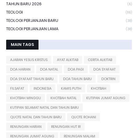
TAHUN BARU 2026
(6)
TEOLOGI
(116)
TEOLOGI PERJANJIAN BARU
(38)
TEOLOGI PERJANJIAN LAMA
(38)
MAIN TAGS
AJARAN YESUS KRISTUS
AYAT ALKITAB
CERITA ALKITAB
DOA HARIAN
DOA NATAL
DOA PAGI
DOA SYAFAAT
DOA SYAFAAT TAHUN BARU
DOA TAHUN BARU
DOKTRIN
FILSAFAT
INDONESIA
KAMIS PUTIH
KHOTBAH
KHOTBAH MINGGU
KHOTBAH NATAL
KUTIPAN JUMAT AGUNG
KUTIPAN SELAMAT NATAL DAN TAHUN BARU
QUOTE NATAL DAN TAHUN BARU
QUOTE ROHANI
RENUNGAN HARIAN
RENUNGAN HUT RI
RENUNGAN JUMAT AGUNG
RENUNGAN MALAM