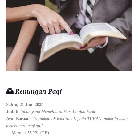
🌅
Renungan Pagi
Sabtu, 21 Juni 2025
Judul:
Tuhan yang Memelihara Hari Ini dan Esok
Ayat Bacaan:
"Serahkanlah kuatirmu kepada TUHAN, maka Ia akan
memelihara engkau!"
— Mazmur 55:23a (TB)