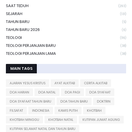
SAAT TEDUH
(293)
SEJARAH
(131)
TAHUN BARU
(5)
TAHUN BARU 2026
(6)
TEOLOGI
(116)
TEOLOGI PERJANJIAN BARU
(38)
TEOLOGI PERJANJIAN LAMA
(38)
MAIN TAGS
AJARAN YESUS KRISTUS
AYAT ALKITAB
CERITA ALKITAB
DOA HARIAN
DOA NATAL
DOA PAGI
DOA SYAFAAT
DOA SYAFAAT TAHUN BARU
DOA TAHUN BARU
DOKTRIN
FILSAFAT
INDONESIA
KAMIS PUTIH
KHOTBAH
KHOTBAH MINGGU
KHOTBAH NATAL
KUTIPAN JUMAT AGUNG
KUTIPAN SELAMAT NATAL DAN TAHUN BARU